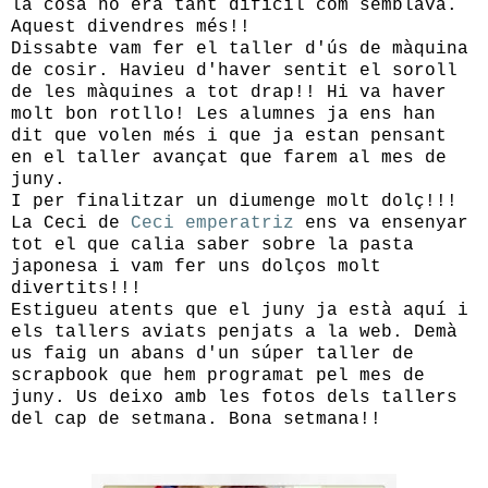
la cosa no era tant difícil com semblava.
Aquest divendres més!!
Dissabte vam fer el taller d'ús de màquina
de cosir. Havieu d'haver sentit el soroll
de les màquines a tot drap!! Hi va haver
molt bon rotllo! Les alumnes ja ens han
dit que volen més i que ja estan pensant
en el taller avançat que farem al mes de
juny.
I per finalitzar un diumenge molt dolç!!!
La Ceci de
Ceci emperatriz
ens va ensenyar
tot el que calia saber sobre la pasta
japonesa i vam fer uns dolços molt
divertits!!!
Estigueu atents que el juny ja està aquí i
els tallers aviats penjats a la web. Demà
us faig un abans d'un súper taller de
scrapbook que hem programat pel mes de
juny. Us deixo amb les fotos dels tallers
del cap de setmana. Bona setmana!!