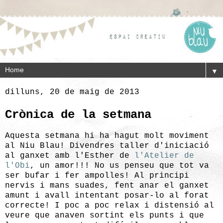
▼
dilluns, 20 de maig de 2013
Crònica de la setmana
Aquesta setmana hi ha hagut molt moviment
al Niu Blau! Divendres taller d'iniciació
al ganxet amb l'Esther de
l'Atelier de
l'Obi
, un amor!!! No us penseu que tot va
ser bufar i fer ampolles! Al principi
nervis i mans suades, fent anar el ganxet
amunt i avall intentant posar-lo al forat
correcte! I poc a poc relax i distensió al
veure que anaven sortint els punts i que