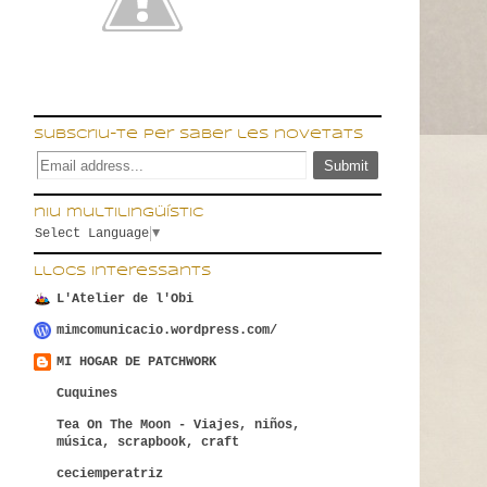
Subscriu-te per saber les novetats
niu multilingüístic
Select Language
▼
Llocs interessants
L'Atelier de l'Obi
mimcomunicacio.wordpress.com/
MI HOGAR DE PATCHWORK
Cuquines
Tea On The Moon - Viajes, niños,
música, scrapbook, craft
ceciemperatriz