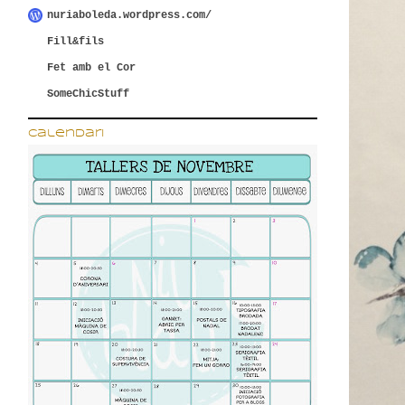
nuriaboleda.wordpress.com/
Fill&fils
Fet amb el Cor
SomeChicStuff
calendari