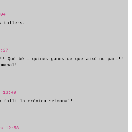
:04
s tallers.
9:27
!! Què bé i quines ganes de que això no pari!!
tmanal!
s 13:49
o falli la crònica setmanal!
es 12:58