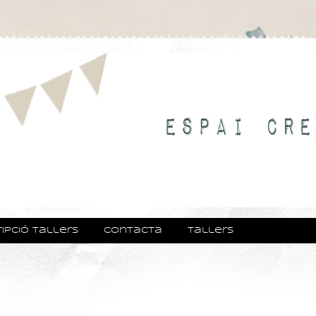
ripció tallers
Contacta
Tallers