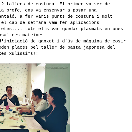
 2 tallers de costura. El primer va ser de
la profe, ens va ensenyar a posar una
antaló, a fer varis punts de costura i molt
 el cap de setmana vam fer aplicacions
ietes.... tots ells van quedar plasmats en unes
osaltres mateixes.
d'iniciació de ganxet i d'ús de màquina de cosir
eden places pel taller de pasta japonesa del
kes xulíssims!!