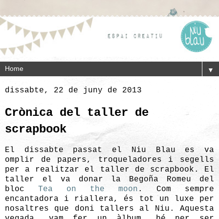
▼
dissabte, 22 de juny de 2013
Crònica del taller de
scrapbook
El dissabte passat el Niu Blau es va
omplir de papers, troqueladores i segells
per a realitzar el taller de scrapbook. El
taller el va donar la Begoña Romeu del
bloc
Tea on the moon
. Com sempre
encantadora i riallera, és tot un luxe per
nosaltres que doni tallers al Niu. Aquesta
vegada, vam fer un àlbum, bé per ser